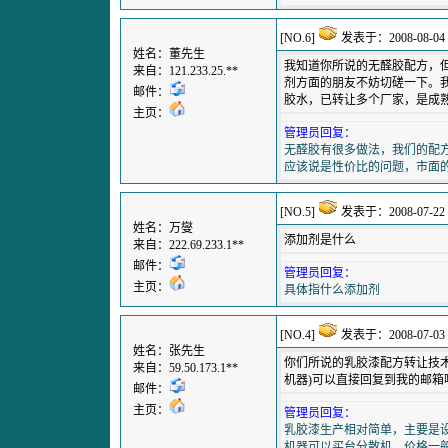
[NO.6]
发表于：2008-08-04 1
姓名：董先生
我知道你所说的无醛胶配方，
来自：121.233.25.**
剂方面的朋友不妨切磋一下。
邮件：
胶水，已转让多个厂家，是成
主页：
管理员回复：
无醛胶有很多做法，我们的配
应该说是性价比的问题，市面
[NO.5]
发表于：2008-07-22 1
姓名：万燮
添加剂是什么
来自：222.69.233.1**
邮件：
管理员回复：
主页：
具体指什么添加剂
[NO.4]
发表于：2008-07-03 2
姓名：张先生
你们所说的乳胶漆配方转让技术
来自：59.50.173.1**
机器)可以直接回复到我的邮箱
邮件：
主页：
管理员回复：
乳胶漆生产相对简单，主要是
机器可以买台分散机，价格一