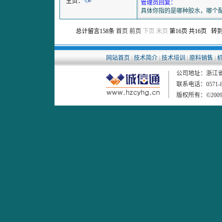
主页：
管理员回复：
具体你指的是哪种胶水，哪个配方．
总计留言158条
首页
前页
下页 末页
第16页 共16页 转
网站首页
|
技术简介
|
技术培训
|
原料销售
|
公司地址：浙江省杭
联系电话：0571-86
版权所有：©20