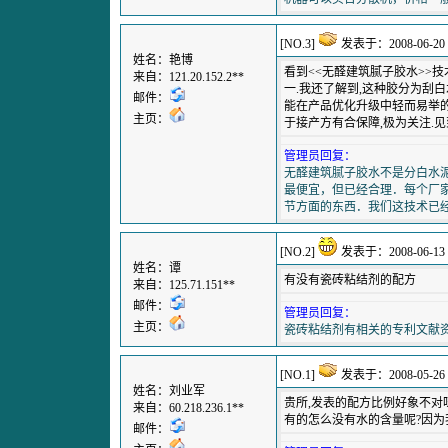
[NO.3]
发表于：2008-06-20 0
姓名：艳博
看到<<无醛建筑腻子胶水>>技
来自：121.20.152.2**
一.我还了解到,这种胶分为刮
邮件：
能在产品优化升级中轻而易举的
主页：
于接产方有合保障,极为关注.见
管理员回复：
无醛建筑腻子胶水不是分白水
最便宜，但已经合理．每个厂
节方面的东西．我们这技术已
[NO.2]
发表于：2008-06-13 1
姓名：谭
有没有瓷砖粘结剂的配方
来自：125.71.151**
邮件：
管理员回复：
主页：
瓷砖粘结剂有相关的专利文献
[NO.1]
发表于：2008-05-26 2
姓名：刘业军
贵所,发表的配方比例好象不对
来自：60.218.236.1**
有的怎么没有水的含量呢?因为
邮件：