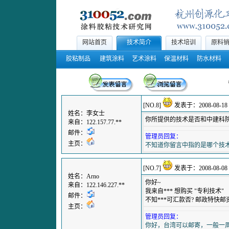
网站首页
技术简介
技术培训
原料
胶粘制品
建筑涂料
艺术涂料
保温材料
防水材料
[NO.8]
发表于：2008-08-18 1
姓名：李女士
你所提供的技术是否和中建科
来自：122.157.77.**
邮件：
管理员回复：
主页：
不知道你留言中指的是哪个技
[NO.7]
发表于：2008-08-08 0
姓名：Arno
你好~
来自：122.146.227.**
我来自*** 想购买 "专利技术"
邮件：
不知***可汇款否? 邮政特快邮
主页：
管理员回复：
你好，台湾可以邮寄，一般一周