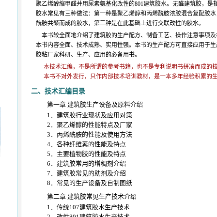
聚乙烯醇缩甲醛并用尿素氨基化改性的801建筑胶水。无醛建筑胶，是
胶水常见有三种做法：第一种是聚乙烯醇和丙烯酰胺浓胶混合复配胶水
酰胺共聚而成的胶水，第三种是在此基础上进行交联改性的胶水。
本书较全面地介绍了建筑胶的生产配方、制备工艺、操作注意事项及
本书内容全面、技术成熟、实用性强。本书的生产配方可直接应用于生
胶粘厂家科研、生产、应用的必备用书。
本技术汇编，不是所谓的参考书籍，也不是专利说明书拼凑而成的
本书不对外发行，只作内部技术培训教材，是一本多年经验积累的
二、
技术汇编目录
第一章 建筑胶生产设备及原料介绍
1．建筑胶行业现状及应用对策
2．聚乙烯醇的性能特点及厂家
3．丙烯酰胺的性能及使用方法
4．各种纤维素的性能及特点
5．主要植物胶的性能及特点
6．建筑胶常用的增稠剂介绍
7．建筑胶常见的助剂及介绍
8．常见的生产设备及自制图纸
第二章 建筑胶常见生产技术介绍
1．传统107建筑胶水生产技术
2．改性801建筑胶水生产技术