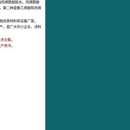
指丙烯酰胺胶水。丙烯酰胺
，第二种是聚乙烯醇和丙烯
相关原材料和设备厂家。
产，是广大中小企业、涂料
技术合集。
生产用书。