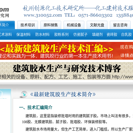
术简介
技术培训
原料销售
机械设备
文献光盘
留言咨询
艺术涂料
保温材料
防水材料
胶粉系列
仿瓷腻子
填缝剂
瓷砖胶
白乳胶
一、技术汇编简介
建筑胶，这里是指装修批墙时用的建筑腻子胶。市场上叫法有很多，107
108胶、无醛建筑胶、腻子胶、批墙胶、环保装修胶等。
建筑胶水市场用量大，但生产工艺简单，进入门槛低，所以生产厂家