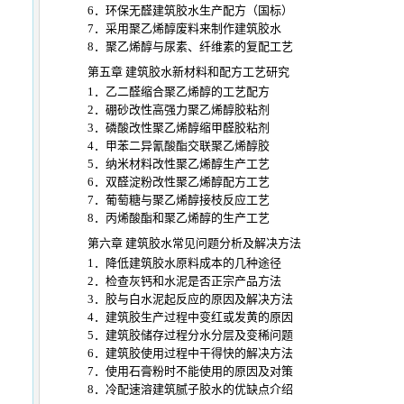
6．环保无醛建筑胶水生产配方（国标）
7．采用聚乙烯醇废料来制作建筑胶水
8．聚乙烯醇与尿素、纤维素的复配工艺
第五章 建筑胶水新材料和配方工艺研究
1．乙二醛缩合聚乙烯醇的工艺配方
2．硼砂改性高强力聚乙烯醇胶粘剂
3．磷酸改性聚乙烯醇缩甲醛胶粘剂
4．甲苯二异氰酸酯交联聚乙烯醇胶
5．纳米材料改性聚乙烯醇生产工艺
6．双醛淀粉改性聚乙烯醇配方工艺
7．葡萄糖与聚乙烯醇接枝反应工艺
8．丙烯酸酯和聚乙烯醇的生产工艺
第六章 建筑胶水常见问题分析及解决方法
1．降低建筑胶水原料成本的几种途径
2．检查灰钙和水泥是否正宗产品方法
3．胶与白水泥起反应的原因及解决方法
4．建筑胶生产过程中变红或发黄的原因
5．建筑胶储存过程分水分层及变稀问题
6．建筑胶使用过程中干得快的解决方法
7．使用石膏粉时不能使用的原因及对策
8．冷配速溶建筑腻子胶水的优缺点介绍