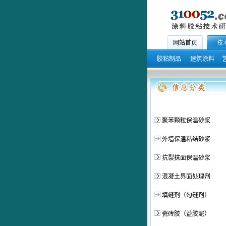
网站首页
技
胶粘制品
建筑涂料
聚苯颗粒保温砂浆
外墙保温粘结砂浆
抗裂抹面保温砂浆
混凝土界面处理剂
填缝剂（勾缝剂）
瓷砖胶（益胶泥）