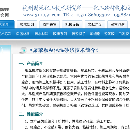
术简介
技术培训
原料销售
机械设备
文献光盘
留言咨询
艺术涂料
保温材料
防水材料
胶粉系列
仿瓷腻子
填缝剂
瓷砖胶
白乳胶
一、产品简介
聚苯颗粒保温砂浆是采用玻化微珠、聚苯颗粒、无机填料和多种助剂
产的单组份干粉节能保温砂浆，它具有优异的保温隔热性能和防火耐老
度高、现场施工加水搅拌即可使用，施工性好，在材料上弥补了传统的
砂浆中的诸多缺陷和不足，克服了膨胀珍珠岩轻骨料吸水性大，易粉化
大，易造成产品后期强度低和空鼓开裂，降低保温性能等现象，同时又
性差、施工中反弹性大等缺陷，大大提高了干粉料保温砂浆的综合性能
剂、防水抗裂砂浆、耐碱玻纤网格布（镀锌钢丝网）共同组成外墙干粉
二、
性能简介
1、本产品为单组分干粉材料，性能稳定可靠，施工方便。
2、强度高、不空鼓开裂，附着力强、粘结性好，施工周期短，有良