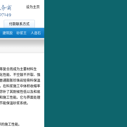
设为主页
付款联系方式
建筑胶
砂浆王
人造石
等复合而成为主要材料生
化性能、不空鼓不开裂、强
普通膨胀珍珠岩轻骨料保温
，在料浆施工中体积收缩率
弥补了其耐候性低以及和易
和施工性能。它与界面处理
节能保温砂浆系统。
好的施工性能。