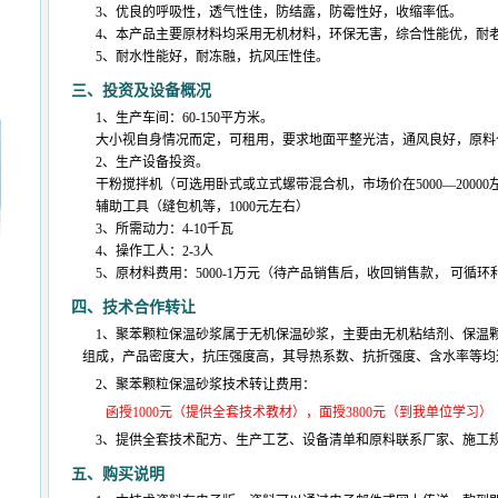
3、优良的呼吸性，透气性佳，防结露，防霉性好，收缩率低。
4、本产品主要原材料均采用无机材料，环保无害，综合性能优，耐
5、耐水性能好，耐冻融，抗风压性佳。
三、投资及设备概况
1、生产车间：60-150平方米。
大小视自身情况而定，可租用，要求地面平整光洁，通风良好，原料仓
2、生产设备投资。
干粉搅拌机（可选用卧式或立式螺带混合机，市场价在5000—20000
辅助工具（缝包机等，1000元左右）
3、所需动力：4-10千瓦
4、操作工人：2-3人
5、原材料费用：5000-1万元（待产品销售后，收回销售款， 可循环
四、技术合作转让
1、聚苯颗粒保温砂浆属于无机保温砂浆，主要由无机粘结剂、保温
组成，产品密度大，抗压强度高，其导热系数、抗折强度、含水率等均
2、聚苯颗粒保温砂浆技术转让费用：
函授1000元（提供全套技术教材），面授3800元（到我单位学习）
3、提供全套技术配方、生产工艺、设备清单和原料联系厂家、施工
五、购买说明