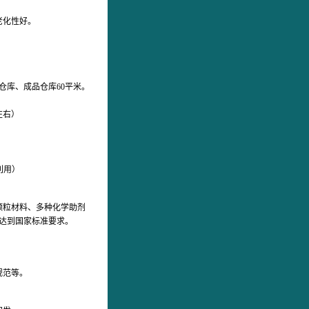
老化性好。
库、成品仓库60平米。
左右）
利用）
颗粒材料、多种化学助剂
达到国家标准要求。
规范等。