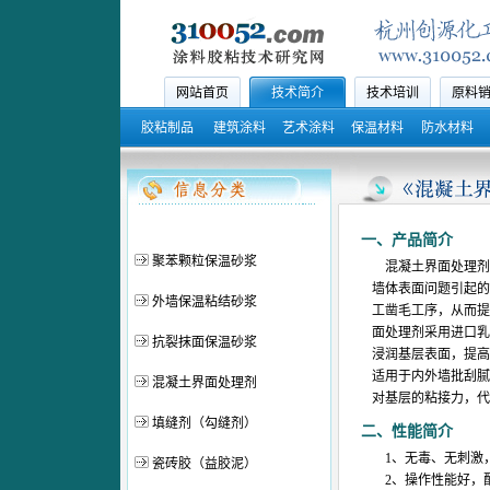
网站首页
技术简介
技术培训
原料
胶粘制品
建筑涂料
艺术涂料
保温材料
防水材料
一、产品简介
聚苯颗粒保温砂浆
混凝土界面处理剂
墙体表面问题引起的
外墙保温粘结砂浆
工凿毛工序，从而提
面处理剂采用进口乳
抗裂抹面保温砂浆
浸润基层表面，提高
适用于内外墙批刮腻
混凝土界面处理剂
对基层的粘接力，代
填缝剂（勾缝剂）
二、
性能简介
1、无毒、无刺激
瓷砖胶（益胶泥）
2、操作性能好，