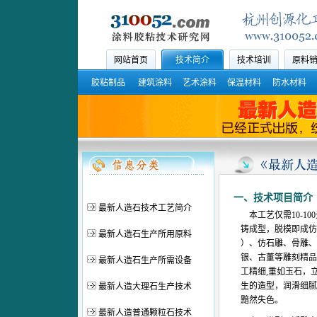
网站首页
技术简介
技术培训
原料
胶粘制品
建筑涂料
艺术涂料
保温材料
防水材料
一、技术项目简介
最新人造石技术工艺简介
本工艺仅需10-
铸成型，脱模即成仿
最新人造石生产所用原料
）、仿石雕、骨雕、
银、古董等雕刻精品
最新人造石生产所需设备
工精细,重如玉石，
生的造型，润滑细腻
最新人造大理石生产技术
黯然失色。
最新人造普通颗粒石技术